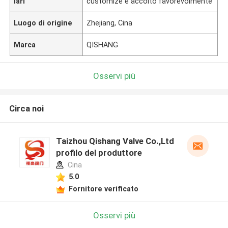
lari
customize è accolto favorevolmente
Luogo di origine
Zhejiang, Cina
Marca
QISHANG
Osservi più
Circa noi
Taizhou Qishang Valve Co.,Ltd
profilo del produttore
Cina
5.0
Fornitore verificato
Osservi più