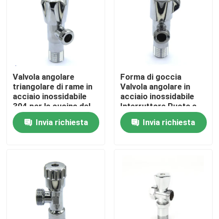
Valvola angolare
Forma di goccia
triangolare di rame in
Valvola angolare in
acciaio inossidabile
acciaio inossidabile
304 per la cucina del
Interruttore Ruota a
bagno
mano Bagno
Invia richiesta
Invia richiesta
Accessori da cucina
Casa
Prodotti
Circa noi