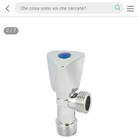
2
/
7