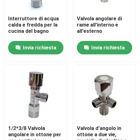
Giro della fabbrica
Interruttore di acqua
Valvola angolare di
calda e fredda per la
rame all'interno e
cucina del bagno
all'esterno
Controllo di qualità
Invia richiesta
Invia richiesta
contattici
Richieda una citazione
Valvola d'ottone della valvola
Valvola di angolo d'ottone
1/2*3/8 Valvola
Valvola d'angolo in
angolare in ottone per
ottone a due vie,
Valvola a sfera in ottone