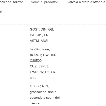
alcone, toilette
Nome di prodotto:
Valvola a sfera d'ottone a 
i
GOST, DIN, GB,
ISO, JIS, EN,
ASTM, ANSI
57-3# ottone;
ЛС59-1; CW610N;
С38500;
CUZn39Pb3;
CW617N; DZR o
altro
G, BSP, NPT;
grossolano, fine o
secondo disegni del
cliente