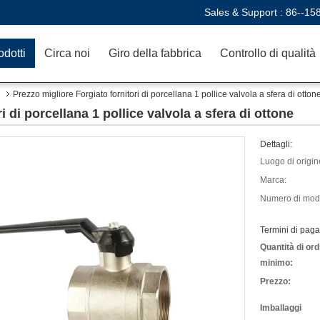
Sales & Support :
86--15
odotti
Circa noi
Giro della fabbrica
Controllo di qualità
Prezzo migliore Forgiato fornitori di porcellana 1 pollice valvola a sfera di otton
i di porcellana 1 pollice valvola a sfera di ottone
Dettagli:
Luogo di origin
Marca:
Numero di mode
Termini di pag
Quantità di ord
minimo:
Prezzo:
Imballaggi