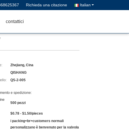
868625367
Richieda una citazione
Italian
contattici
e
e:
Zhejiang, Cina
QISHANG
llo:
QS-2-005
amento e spedizione:
ine
500 pezzi
$0.78 - $1.50/pieces
i packing<br>customers normali
personalizzano è benvenuto per la valvola