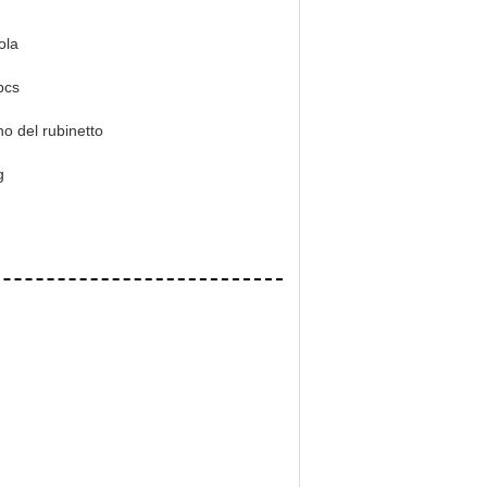
ola
pcs
o del rubinetto
g