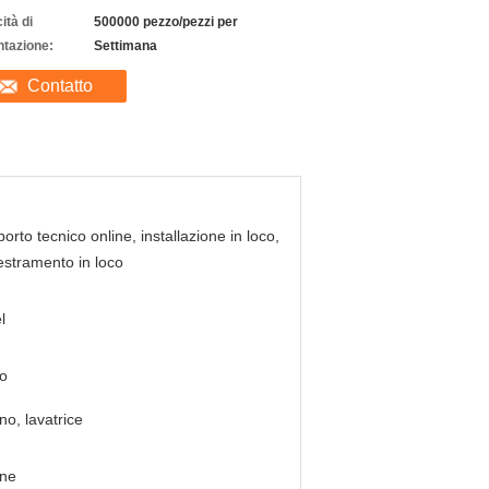
ità di
500000 pezzo/pezzi per
ntazione:
Settimana
Contatto
orto tecnico online, installazione in loco,
stramento in loco
l
o
no, lavatrice
one