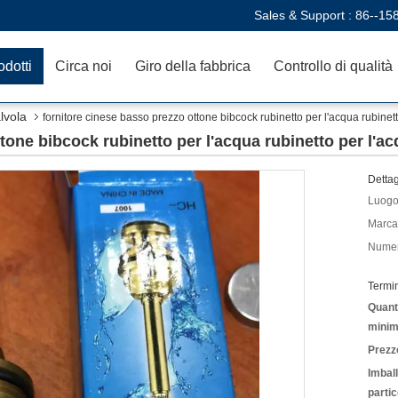
Sales & Support :
86--15
odotti
Circa noi
Giro della fabbrica
Controllo di qualità
lvola
fornitore cinese basso prezzo ottone bibcock rubinetto per l'acqua rubinet
tone bibcock rubinetto per l'acqua rubinetto per l'a
Dettag
Luogo 
Marca
Numer
Termi
Quanti
minim
Prezz
Imbal
partic