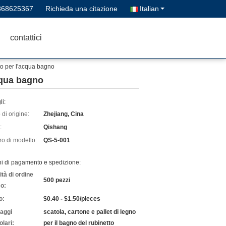
868625367
Richieda una citazione
Italian
contattici
to per l'acqua bagno
cqua bagno
li:
di origine:
Zhejiang, Cina
:
Qishang
o di modello:
QS-5-001
ni di pagamento e spedizione:
tà di ordine
500 pezzi
o:
o:
$0.40 - $1.50/pieces
laggi
scatola, cartone e pallet di legno
olari:
per il bagno del rubinetto