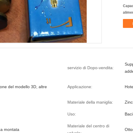
Capac
alime
Supp
servizio di Dopo-vendita:
adde
one del modello 3D, altre
Applicazione:
Hote
Materiale della maniglia:
Zinc
Uso:
Baci
Materiale del centro di
ma montata
Ott