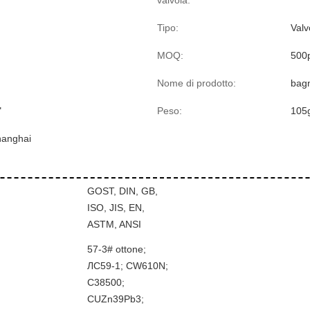
valvola:
Tipo:
Valv
MOQ:
500
Nome di prodotto:
bagn
"
Peso:
105
hanghai
GOST, DIN, GB,
ISO, JIS, EN,
ASTM, ANSI
57-3# ottone;
ЛС59-1; CW610N;
С38500;
CUZn39Pb3;